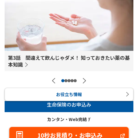
第3話 間違えて飲んじゃダメ！ 知っておきたい薬の基
本知識
へ
次のスライドへ
お役立ち情報
生命保険のお申込み
カンタン・Web完結！
10秒お見積り・お申込み