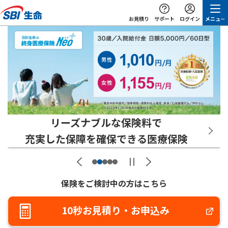
サポートメニューを開
ログインメ
お見積り
サポート
ログイン
メニュ－
新規ウィンドウを開きます
SBI生命保険 | インターネット
リーズナブルな保険料で
充実した保障を確保できる医療保険
次のスライドへ
保険をご検討中の方はこちら
10秒お見積り・お申込み
新規ウィンドウを開きま