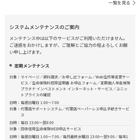
一覧を見る
システムメンテナンスのご案内
メンテナンス中は以下のサービスがご利用いただけません。
ご迷惑をおかけしますが、ご理解とご協力の程よろしくお願
い申し上げます。
定期メンテナンス
対象：
マイページ／資料請求／お申し出フォーム／Web住所等変更サー
ビス／生命保険料控除証明書 お申込フォーム／変額個人年金保険
プラチナ インベストメント インターネット・サービス／ユニッ
トプライスの確認
日時：
毎週日曜日 1:00～7:00
対象：
代理店サポートシステム／代理店ペーパーレス申込手続きサービ
ス
日時：
毎日 23:00～翌8:00
対象：
団体信用生命保険WEB申込サービス
日時：
毎週日曜日 1:00～7:00／毎月最終水曜日 23:00～翌9:00／毎年1