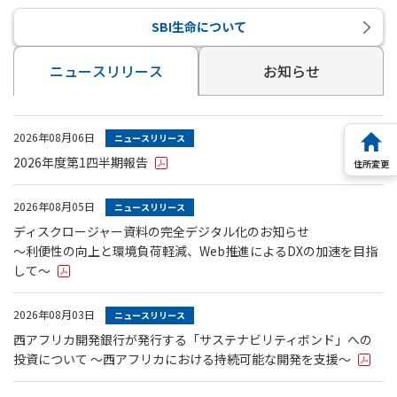
SBI生命について
ニュースリリース
お知らせ
PDFファイルが新規ウィンドウで開きます
2026年08月06日
ニュースリリース
2026年度第1四半期報告
住所変更
新規ウ
PDFファイルが新規ウィンドウで開きます
2026年08月05日
ニュースリリース
ディスクロージャー資料の完全デジタル化のお知らせ
～利便性の向上と環境負荷軽減、Web推進によるDXの加速を目指
して～
PDFファイルが新規ウィンドウで開きます
2026年08月03日
ニュースリリース
西アフリカ開発銀行が発行する「サステナビリティボンド」への
投資について ～西アフリカにおける持続可能な開発を支援～