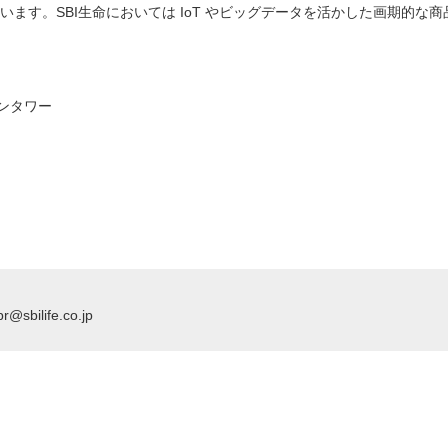
ます。SBI生命においては IoT やビッグデータを活かした画期的な
デンタワー
ilife.co.jp