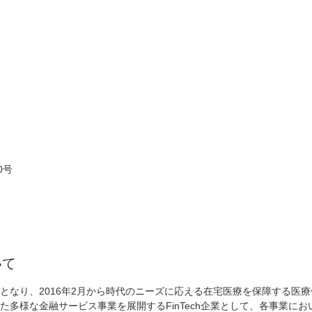
0号
いて
の一員となり、2016年2月から時代のニーズに応える在宅医療を保障する医
た多様な金融サービス事業を展開するFinTech企業として、各事業に